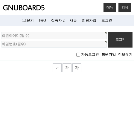
메뉴
검색
1:1문의
FAQ
접속자 2
새글
회원가입
로그인
회
원
로
그
자동로그인
회원가입
정보찾기
인